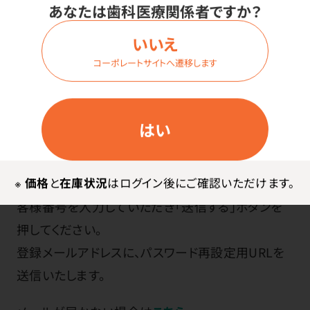
「変更する」ボタンを押すと、パスワードが変更され
あなたは歯科医療関係者ですか？
ます。
いいえ
コーポレートサイトへ遷移します
パスワードをお忘れの方
はい
「
パスワードを忘れた場合
」ページから、ご登録いた
※
価格
と
在庫状況
はログイン後にご確認いただけます。
だいたメールアドレスとご登録電話番号またはお
客様番号を入力していただき「送信する」ボタンを
押してください。
登録メールアドレスに、パスワード再設定用URLを
送信いたします。