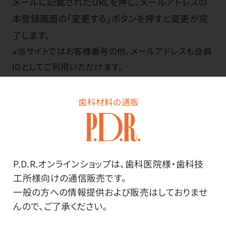
メールに記載されたURLを押し、メールアドレスの
本登録画面の「変更する」ボタンを押すと変更が完
了します。
※当サイトではお客様番号の他、メールアドレスも会員
IDとしてご利用いただけます。
メールが届かない場合は
こちら
歯科材料の通販
パスワードの変更
P.D.R.オンラインショップは、歯科医院様・歯科技
工所様向けの通信販売です。
一般の方への情報提供および販売はしておりませ
マイページの「
パスワードの変更
」ページから、現在
んので、ご了承ください。
のパスワードと新しいパスワードの両方を入力し、