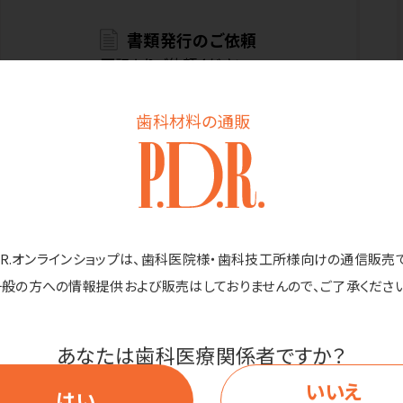
書類発行のご依頼
下記よりご依頼ください。
お申込みはこちら
歯科材料の通販
D.R.オンラインショップは、歯科医院様・歯科技工所様向けの通信販売
お電話でのお問い合わせ
カスタマーサービスデスク
一般の方への情報提供および販売はしておりませんので、ご了承ください
0120-108394
あなたは歯科医療関係者ですか？
受付時間：10:00～16:00（土日祝休）
いいえ
はい