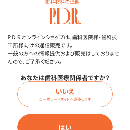
歯科材料の通販
規会員登録」ボタンを押してください。
新規会員登録
P.D.R.オンラインショップは、歯科医院様・歯科技
当日発送
16：00までのご注文は
工所様向けの通信販売です。
月〜土 ※日・祝・休業日除く
一般の方への情報提供および販売はしておりませ
んので、ご了承ください。
送料無料
4,800円
以上で
あなたは歯科医療関係者ですか？
(税抜)
いいえ
0
コーポレートサイトへ遷移します
手数料
円
どの支払い方法でも
はい
セールが終わってもセール価格で届く