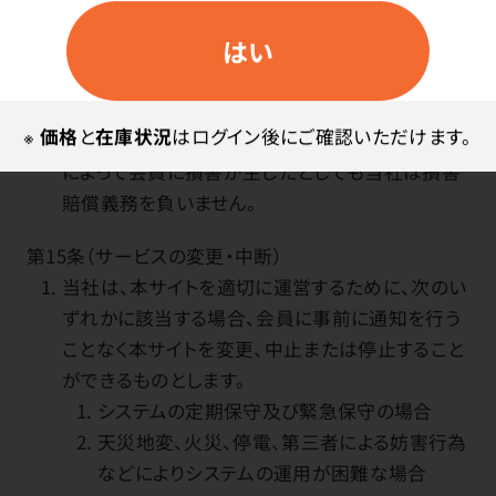
前項の規定により会員資格を抹消した場合、当社
はい
は当該会員からの注文品の出荷を拒絶し、会員と
の間に成立した注文品の売買契約を解除できるも
のとします。
※
価格
と
在庫状況
はログイン後にご確認いただけます。
前項の規定により会員資格を抹消した場合、抹消
によって会員に損害が生じたとしても当社は損害
賠償義務を負いません。
第15条（サービスの変更・中断）
当社は、本サイトを適切に運営するために、次のい
ずれかに該当する場合、会員に事前に通知を行う
ことなく本サイトを変更、中止または停止すること
ができるものとします。
システムの定期保守及び緊急保守の場合
天災地変、火災、停電、第三者による妨害行為
などによりシステムの運用が困難な場合