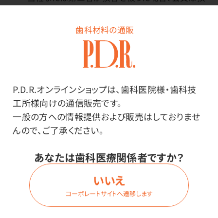
害賠償責任を負うものとします。
歯科材料の通販
第14条（会員資格の抹消）
下記のいずれかに該当する場合、当社は当該会員
の会員資格を抹消することができるものとします。
会員が本規約に違反した場合
P.D.R.オンラインショップは、歯科医院様・歯科技
会員から商品代金が回収不可能またはその
工所様向けの通信販売です。
おそれがある場合
一般の方への情報提供および販売はしておりませ
会員または実質的に会員の経営を支配する
んので、ご了承ください。
者が反社会的勢力に該当する場合、または当
社に対して脅迫的な言動または暴力を用い
あなたは歯科医療関係者ですか？
た場合、偽計もしくは威力を用いて当社の業
務を妨害しあるいは信用を毀損した場合
いいえ
ご注文が一定期間ない場合
コーポレートサイトへ遷移します
届先不明でお届けできない場合
その他、資格抹消が適当と当社が認めた場合