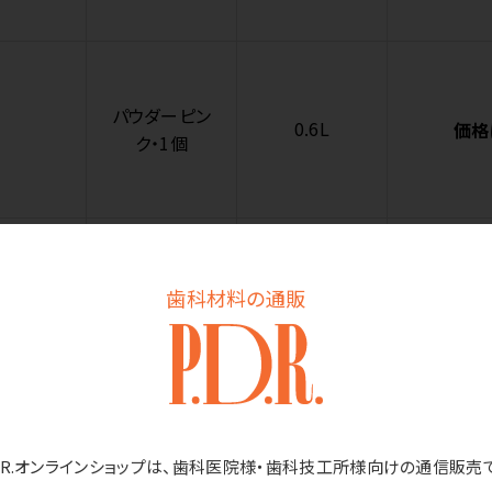
パウダーピン
0.6L
価格
ク・1個
歯科材料の通販
ブラック・1個
0.8L
価格
D.R.オンラインショップは、歯科医院様・歯科技工所様向けの通信販売
ライラック・1
0.8L
価格