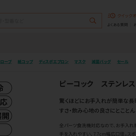
クイック
よくある質問
グローブ
紙コップ
ディスポエプロン
マスク
滅菌バッグ
セール
ピーコック ステンレス
驚くほどにお手入れが簡単な長
すさ・飲み心地の良さにとことん
全パーツ食洗機対応なので、お手入れ
手を入れやすい、7.7cm幅広口径。ス