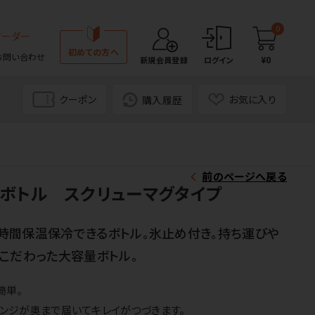
0
オーダー
初めての方へ
お問い合わせ
¥0
新規会員登録
ログイン
クーポン
お気に入り
購入履歴
前のページへ戻る
ボトル スクリューマグタイプ
時間保温保冷できるボトル。氷止め付き。持ち運びや
こだわった大容量ボトル。
簡単。
ポンジが奥まで届いてキレイがつづきます。