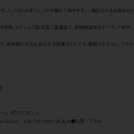
すい。フタには手でしっかり握れて持ちやすい、幅広の大きめ設計の
冷効果。ステンレス製真空二重構造で、長時間温度をキープ。一年中、
ズ展開で、長時間の外出も安心な大容量ボトルです。通勤はもちろん、アウ
社
ン、 ポリプロピレン
22.6cm 0.8L：9.0×9.0×26.4cm●口径／7.7cm