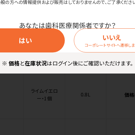
個
一般の方への情報提供および販売はしておりませんので、ご了承ください
あなたは歯科医療関係者ですか？
いいえ
はい
コバルトグリ
コーポレートサイトへ遷移し
0.8L
価格
ーン・1個
※
価格
と
在庫状況
はログイン後にご確認いただけます。
ライムイエロ
0.8L
価格
ー・1個