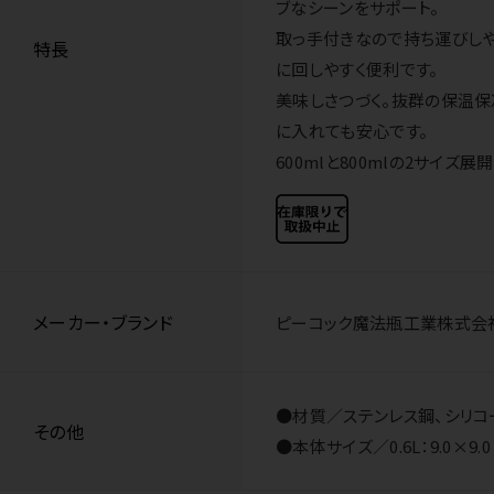
ブなシーンをサポート。
取っ手付きなので持ち運びしや
特長
に回しやすく便利です。
美味しさつづく。抜群の保温保
に入れても安心です。
600mlと800mlの2サイ
メーカー・ブランド
ピーコック魔法瓶工業株式会
●材質／ステンレス鋼、シリコー
その他
●本体サイズ／0.6L：9.0×9.0×