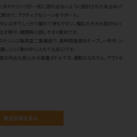
に氷やドリンクが一気に流れ出ないように設計された氷止めパ
く飲めて、アクティブなシーンをサポート。
フタには手でしっかり握れて持ちやすい、幅広の大きめ設計のハ
出す時や、開閉時に回しやすく便利です。
ステンレス製真空二重構造で、長時間温度をキープ。一年中、い
露しにくく鞄の中に入れても安心です。
、長時間の外出も安心な大容量ボトルです。通勤はもちろん、アウトド
商品詳細を見る