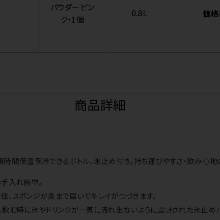
パウダーピン
0.8L
価格
ク・1個
商品詳細
時間保温保冷できるボトル。氷止め付き。持ち運びやすさ・飲み心地
お手入れ簡単。
広口径。スポンジが奥まで届いてキレイがつづきます。
飲む時に氷やドリンクが一気に流れ出ないように設計された氷止めパ