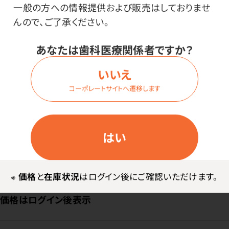
一般の方への情報提供および販売はしておりませ
んので、ご了承ください。
ログイン
あなたは歯科医療関係者ですか？
いいえ
商品番号：
40-3946
コーポレートサイトへ遷移します
在庫：
○
サイズ・色：
コンパクトサイズ（ホワイト）
はい
内容量：
1ケース（50枚入×20箱）
※
価格
と
在庫状況
はログイン後にご確認いただけます。
価格はログイン後表示