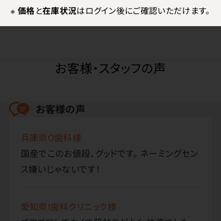
●BFE：95％以上
※
価格
と
在庫状況
はログイン後にご確認いただけます。
お客様・スタッフの声
お客様の声
兵庫県O歯科様
国産でこのお値段、グッドです。 ネーミングセン
ス嫌いじゃないです！
愛知県I歯科クリニック様