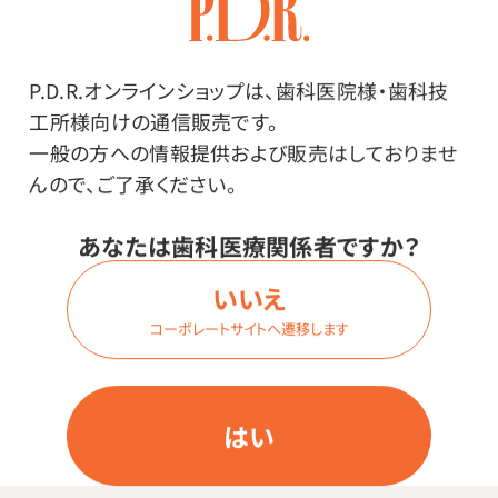
した4層構造。
口元の空間を保持しやすい上下に広がるΩ式のプリー
P.D.R.オンラインショップは、歯科医院様・歯科技
ツ。
工所様向けの通信販売です。
一般の方への情報提供および販売はしておりませ
んので、ご了承ください。
あなたは歯科医療関係者ですか？
その他
いいえ
コーポレートサイトへ遷移します
●日本製
●ゴム：幅約6mmの幅広の平ゴムノンラテックス・ゴム外
側●ノーズピース：樹脂
はい
●大容量ケースサイズ／縦52.0×横20.0×高さ
22.0cm 小箱サイズ／縦10.0×横18.5×高さ10.0cm