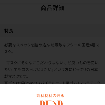
商品詳細
特長
必要なスペックを詰め込んだ素敵なフツーの国産4層マ
スク。
「マスクにそんなにこだわりはないけど良いものを使い
たい！でもコストは抑えたい」という方にピッタリの日本
製マスクです。
耳ゴムは幅6mmのスパイラルニット平ゴム（ノンラテック
ス）を使用し、耳が痛くなりにくいです。
歯科材料の通販
肌に当たる面は長時間装着していても毛羽立ちにくい素
材を使用。優れた捕集機能を持つカットフィルタも使用