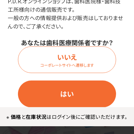
P.D.R.オンラインショップは、歯科医院様・歯科技
工所様向けの通信販売です。
●中国製
一般の方への情報提供および販売はしておりませ
●ゴム：超幅広平ゴムノンラテックス・ゴム肌側●ノーズピ
んので、ご了承ください。
ース：樹脂
●フリーサイズ：大容量ケースサイズ／縦55.0×横
あなたは歯科医療関係者ですか？
25.5×高さ22.0cm 小箱サイズ／縦10.5×横19.5×高
さ12.0cm
いいえ
●コンパクトサイズ：大容量ケースサイズ／縦50.0×横
コーポレートサイトへ遷移します
25.5×高さ21.0cm 小箱サイズ／縦9.5×横18.0×高
さ12.0cm
はい
※
価格
と
在庫状況
はログイン後にご確認いただけます。