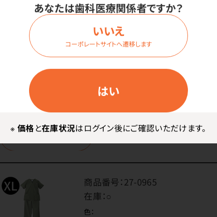
あなたは歯科医療関係者ですか？
色：
オリーブカーキ
いいえ
サイズ：
コーポレートサイトへ遷移します
Lサイズ
はい
価格はログイン後表示
※
価格
と
在庫状況
はログイン後にご確認いただけます。
ログイン
商品番号：
27-0965
在庫：
○
色：