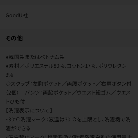
GoodU社
その他
●韓国製またはベトナム製
●素材／ポリエステル80%、コットン17%、ポリウレタン
3%
◇スクラブ：左胸ポケット／両腰ポケット／右肩ボタン付
（2個） パンツ：両脇ポケット／ウエスト総ゴム／ウエス
トひも付
【洗濯表示について】
・30℃洗濯マーク：液温は30℃を上限とし、洗濯機で洗
濯ができる
・漂白禁止マーク：塩素系及び酸素系漂白剤の使用禁止