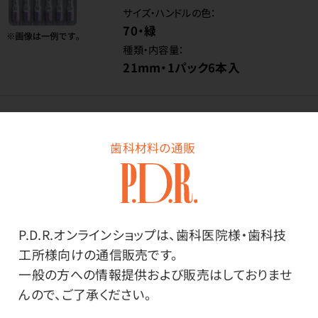
サイズ・ハンドルの色：
70・緑
種類・内容量：
21mm・1パック6本入
価格はログイン後表示
歯科材料の通販
ログイン
P.D.R.オンラインショップは、歯科医院様・歯科技
工所様向けの通信販売です。
商品番号：
87-2962
一般の方への情報提供および販売はしておりませ
在庫：
○
んので、ご了承ください。
サイズ・ハンドルの色：