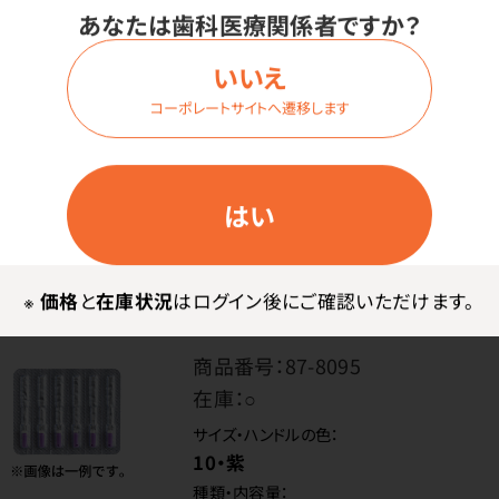
80・黒
あなたは歯科医療関係者ですか？
種類・内容量：
21mm・1パック6本入
いいえ
コーポレートサイトへ遷移します
価格はログイン後表示
はい
ログイン
※
価格
と
在庫状況
はログイン後にご確認いただけます。
商品番号：
87-8095
在庫：
○
サイズ・ハンドルの色：
10・紫
種類・内容量：