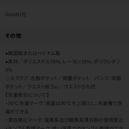
GoodU社
その他
●韓国製またはベトナム製
●素材／ポリエステル78%、レーヨン19%、ポリウレタン
3%
◇スクラブ：左胸ポケット／両腰ポケット パンツ：両脇
ポケット／ウエスト総ゴム／ウエストひも付
【洗濯表示について】
・30℃洗濯マーク：液温は30℃を上限とし、洗濯機で洗
濯ができる
・漂白禁止マーク：塩素系及び酸素系漂白剤の使用禁止
・タンブル乾燥マーク：低い温度でのタンブル乾燥ができ