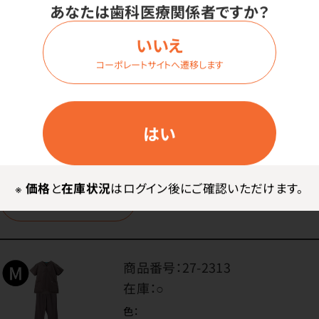
あなたは歯科医療関係者ですか？
色：
ダークウッド
いいえ
サイズ：
コーポレートサイトへ遷移します
Sサイズ
はい
価格はログイン後表示
※
価格
と
在庫状況
はログイン後にご確認いただけます。
ログイン
商品番号：
27-2313
在庫：
○
色：