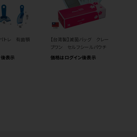
パトレ 有歯顎
【台湾製】滅菌バッグ クレー
ブワン セルフシールパウチ
P
ン後表示
価格はログイン後表示
用
等
価