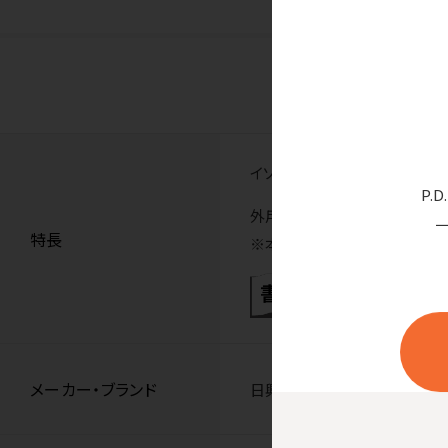
イソプロパノール消毒液70％
P.
外用殺菌消毒剤。
特長
※本品の販売は歯科医院様に
メーカー・ブランド
日興製薬