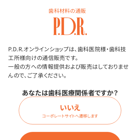
歯科材料の通販
ログイン
P.D.R.オンラインショップは、歯科医院様・歯科技
工所様向けの通信販売です。
商品番号：
50-2980
一般の方への情報提供および販売はしておりませ
在庫：
×
んので、ご了承ください。
内容量：
1本（10L入）
あなたは歯科医療関係者ですか？
こちらもおすすめ
いいえ
コーポレートサイトへ遷移します
日興製薬 70％消毒用イソプロパノー
ル「ニッコー」（イソプロパノール消毒液
70％「カネイチ」同等品）