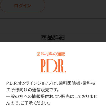
ログイン
商品詳細
歯科材料の通販
特長
イソプロパノール消毒液50％「カネイチ」同等品。手指、
皮膚、医療機器の消毒に。
P.D.R.オンラインショップは、歯科医院様・歯科技
工所様向けの通信販売です。
外用殺菌消毒剤。
一般の方への情報提供および販売はしておりませ
※本品の販売は歯科医院様に限らせていただきます。
んので、ご了承ください。