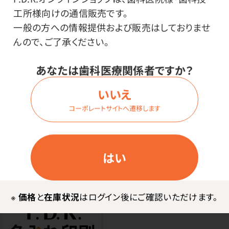
工所様向けの通信販売です。
一般の方への情報提供および販売はしておりませ
●日本製
んので、ご了承ください。
使用上の注意
あなたは歯科医療関係者ですか？
いいえ
※商品の色味は印刷の時期により多少変わる可能性が
コーポレートサイトへ遷移します
ございますので、ご了承ください。
はい
※
価格
と
在庫状況
はログイン後にご確認いただけます。