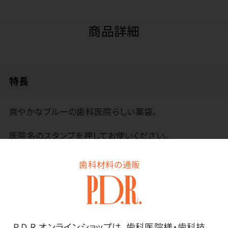
商品詳細
特長
爽やかなブルーの歯科医院らしい薬袋。
医院名のスタンプを押してお使いください。
歯科材料の通販
その他
P.D.R.オンラインショップは、歯科医院様・歯科技