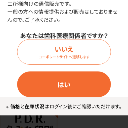
工所様向けの通信販売です。
一般の方への情報提供および販売はしておりませ
●日本製
んので、ご了承ください。
あなたは歯科医療関係者ですか？
使用上の注意
いいえ
※商品の色味は印刷の時期により多少変わる可能性が
コーポレートサイトへ遷移します
ございますので、ご了承ください。
はい
※
価格
と
在庫状況
はログイン後にご確認いただけます。