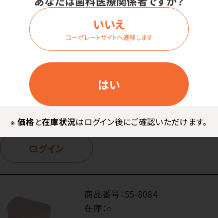
あなたは歯科医療関係者ですか？
在庫：
○
いいえ
色・内容量：
ピンク・10個入
コーポレートサイトへ遷移します
サイズ：
小
はい
価格はログイン後表示
※
価格
と
在庫状況
はログイン後にご確認いただけます。
ログイン
商品番号：
55-8084
在庫：
○