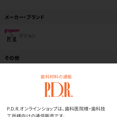
メーカー・ブランド
ピジョン
その他
●成分／湿潤剤：グリセリン、ソルビット液／清掃剤：無水
歯科材料の通販
ケイ酸／粘結剤：カルボキシメチルセルロースナトリウ
ム／矯味剤：チャ乾留液／保存剤：塩化セチルピリジニ
ウム／可溶化剤／着色剤／溶剤
P.D.R.オンラインショップは、歯科医院様・歯科技
使用上の注意
工所様向けの通信販売です。