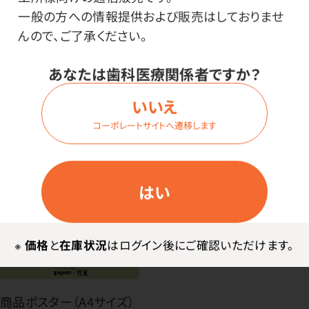
一般の方への情報提供および販売はしておりませ
んので、ご了承ください。
※この商品はドラッグストア等では販売されていません。
あなたは歯科医療関係者ですか？
いいえ
コーポレートサイトへ遷移します
はい
※
価格
と
在庫状況
はログイン後にご確認いただけます。
商品ポスター（A4サイズ）