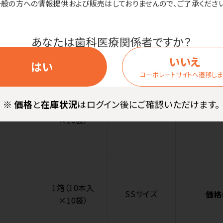
一般の方への情報提供および販売はしておりませんので、ご了承ください
1箱（10本入
4Sサイズ
価格
あなたは歯科医療関係者ですか？
×10袋）
いいえ
はい
コーポレートサイトへ遷移し
※
価格
と
在庫状況
はログイン後にご確認いただけます。
1箱（10本入
3Sサイズ
価格
×10袋）
1箱（10本入
SSサイズ
価格
×10袋）