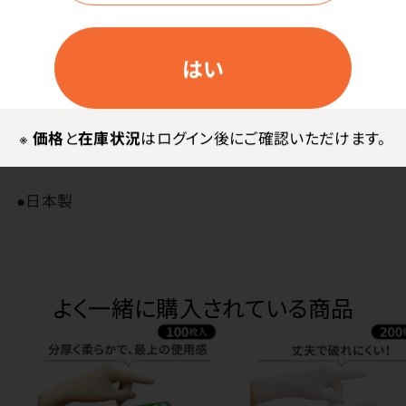
はい
※
価格
と
在庫状況
はログイン後にご確認いただけます。
その他
●日本製
よく一緒に購入されている商品