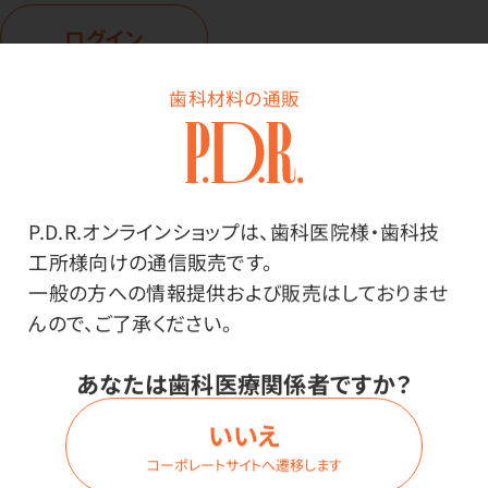
ログイン
歯科材料の通販
商品詳細
P.D.R.オンラインショップは、歯科医院様・歯科技
工所様向けの通信販売です。
特長
一般の方への情報提供および販売はしておりませ
んので、ご了承ください。
シールだけ欲しい方に。
あなたは歯科医療関係者ですか？
紙質は耐水性にすぐれ、鉛筆やボールペン等でも良く書
いいえ
けるユポ紙を使用。
コーポレートサイトへ遷移します
水から保護する透明フィルム付。