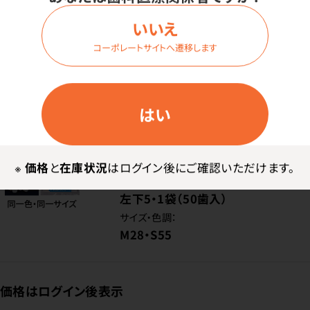
価格はログイン後表示
いいえ
コーポレートサイトへ遷移します
ログイン
はい
商品番号：
86-0014
在庫：
○
※
価格
と
在庫状況
はログイン後にご確認いただけます。
部位・内容量：
左下5・1袋（50歯入）
サイズ・色調：
M28・S55
価格はログイン後表示