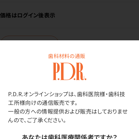
価格はログイン後表示
ログイン
歯科材料の通販
商品番号：
86-0013
在庫：
○
P.D.R.オンラインショップは、歯科医院様・歯科技
部位・内容量：
左下4・1袋（50歯入）
工所様向けの通信販売です。
サイズ・色調：
一般の方への情報提供および販売はしておりませ
M28・S55
んので、ご了承ください。
あなたは歯科医療関係者ですか？