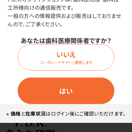
工所様向けの通信販売です。
一般の方への情報提供および販売はしておりませ
●日本製
んので、ご了承ください。
使用上の注意
あなたは歯科医療関係者ですか？
いいえ
※商品の色味は印刷の時期により多少変わる可能性が
コーポレートサイトへ遷移します
ございますので、ご了承ください。
はい
※
価格
と
在庫状況
はログイン後にご確認いただけます。