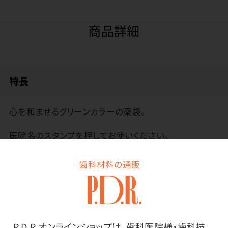
商品詳細
特長
心を和ませるグリーンカラーの薬袋。
医院名のスタンプを押してお使いください。
歯科材料の通販
その他
P.D.R.オンラインショップは、歯科医院様・歯科技