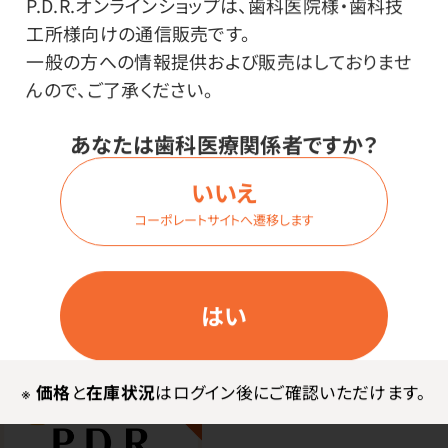
P.D.R.オンラインショップは、歯科医院様・歯科技
その他
工所様向けの通信販売です。
一般の方への情報提供および販売はしておりませ
●日本製
んので、ご了承ください。
あなたは歯科医療関係者ですか？
使用上の注意
いいえ
※商品の色味は印刷の時期により多少変わる可能性が
コーポレートサイトへ遷移します
ございますので、ご了承ください。
はい
※
価格
と
在庫状況
はログイン後にご確認いただけます。