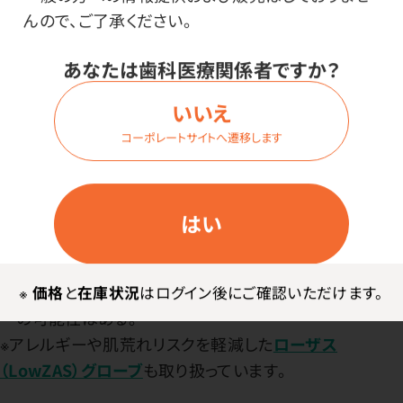
突き刺し強度に優れている。
んので、ご了承ください。
・耐薬品性が高い。
あなたは歯科医療関係者ですか？
＜使用感＞
いいえ
良好 ★★★★
比較的よく伸びる。時間の経過に伴い、装着者の手に合っ
コーポレートサイトへ遷移します
た寸法に変化するため、つっぱり感が少ない。
＜アレルギーリスク＞
はい
良好 ★★★★
ラテックスプロテインを含んでいないため、ラテックスアレ
ルギーが起こらない。数種類の化学触媒によるアレルギ
※
価格
と
在庫状況
はログイン後にご確認いただけます。
ーの可能性はある。
※アレルギーや肌荒れリスクを軽減した
ローザス
（LowZAS）グローブ
も取り扱っています。