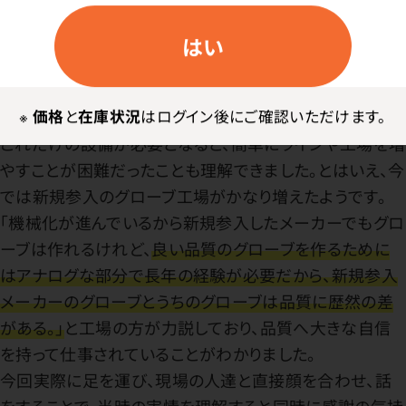
話には聞いていたのですが、グローブ工場内はとにかく暑
く、おそらく４０度はあったと思います。原料のゴムの臭い
はい
がキツくて目にしみる程ですし、機械の音もとてもうるさく
て過酷な環境でした。また、工場の規模は想像以上に大き
※
価格
と
在庫状況
はログイン後にご確認いただけます。
く、機械化も進んでいました。
これだけの設備が必要となると、簡単にラインや工場を増
やすことが困難だったことも理解できました。とはいえ、今
では新規参入のグローブ工場がかなり増えたようです。
「機械化が進んでいるから新規参入したメーカーでもグロ
ーブは作れるけれど、
良い品質のグローブを作るために
はアナログな部分で長年の経験が必要だから、新規参入
メーカーのグローブとうちのグローブは品質に歴然の差
がある。」
と工場の方が力説しており、品質へ大きな自信
を持って仕事されていることがわかりました。
今回実際に足を運び、現場の人達と直接顔を合わせ、話