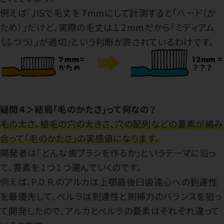
例えば『JISで毛丈を７mmにして計測すると「ハード（か
ため）」だけど、実際の毛丈は１２mmだから「ミディアム
（ふつう）」が適切』という判断が許されているわけです。
疑問４＞結局「毛のかたさ」って何なの？
毛の太さ、植毛の穴の大きさ、穴の配列などの要素が絡み
合って「毛のかたさ」の実感値になります。
開発者は「どんな歯ブラシを作るか」というテーマに沿っ
て、要素を１つ１つ選んでいくのです。
例えば、P.D.R.のアルカは上顎最後臼歯遠心への到達性
を最優先して、ペルラは到達性と刷掃力のバランスを狙っ
て開発したので、アルカとぺルラの要素はそれぞれ違って