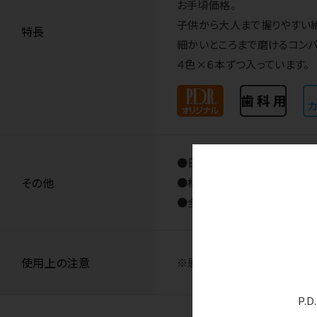
お手頃価格。
子供から大人まで握りやすい
特長
細かいところまで磨けるコンパ
４色×６本ずつ入っています。
●日本製
その他
●材質／柄：PET 毛：ナイロ
●全長／156.5mm ●単品
使用上の注意
※患者さま向け価格は全てオ
P.