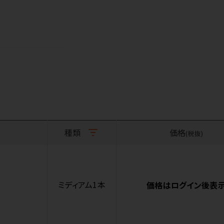
種類
価格
(税抜)
ミディアム1本
価格はログイン後表