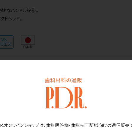
絶妙なハンドル設計。
クトヘッド。
ン
歯科材料の通販
重量／9.5g ●耐熱温度／60℃ ●タフト（毛束）／27
ープン価格です。
D.R.オンラインショップは、歯科医院様・歯科技工所様向けの通信販売