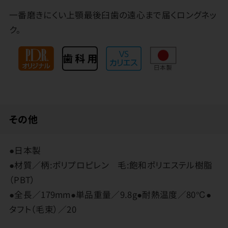
一番磨きにくい上顎最後臼歯の遠心まで届くロングネッ
ク。
その他
●日本製
●材質／柄:ポリプロピレン 毛:飽和ポリエステル樹脂
（PBT）
●全長／179mm●単品重量／9.8g●耐熱温度／80℃●
タフト（毛束）／20