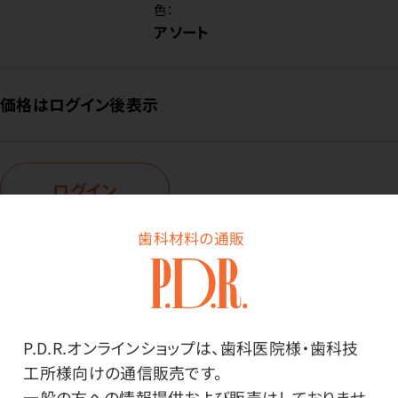
色：
アソート
価格はログイン後表示
ログイン
歯科材料の通販
商品番号：
55-9296
在庫：
○
種類：
P.D.R.オンラインショップは、歯科医院様・歯科技
ミディアム40箱（キャップ無）
工所様向けの通信販売です。
色：
一般の方への情報提供および販売はしておりませ
アソート