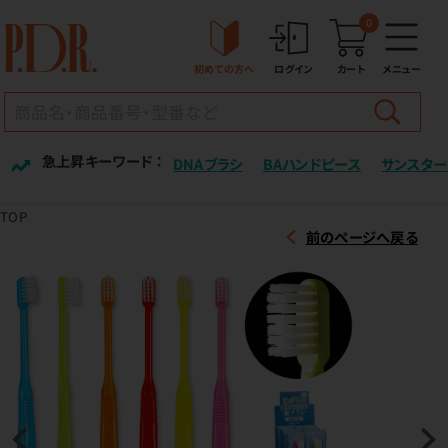
0
初めての方へ
ログイン
カート
メニュー
急上昇キーワード ：
DNAブラシ
BAハンドピース
サンスター
TOP
前のページへ戻る