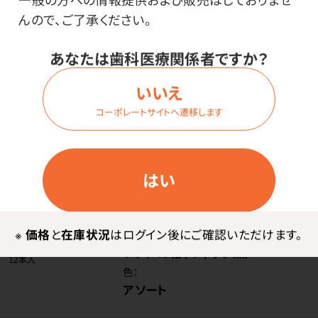
んので、ご了承ください。
価格はログイン後表示
あなたは歯科医療関係者ですか？
いいえ
コーポレートサイトへ遷移します
ログイン
はい
商品番号：
55-3057
在庫：
○
※
価格
と
在庫状況
はログイン後にご確認いただけます。
種類：
ソフト40箱（キャップ無）
色：
アソート