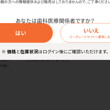
一般の方への情報提供および販売はしておりませんので、ご了承ください
あなたは歯科医療関係者ですか？
国産無農薬キクラゲ（乾燥）
いいえ
はい
商品を見る
コーポレートサイトへ遷移し
スタッフの声
分以上磨
プリプリ、コリコリ。水で戻すのはちょ
※
価格
と
在庫状況
はログイン後にご確認いただけます。
さくてす
っとめんどくさいですが炒め物にする
うど良い
と子供達が取りあって食べます。
かり感じ
。