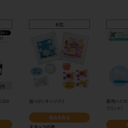
６位
200
歯っぴいキシリグミ
薬用ハミガ
ブミント）
商品を見る
スタッフの声