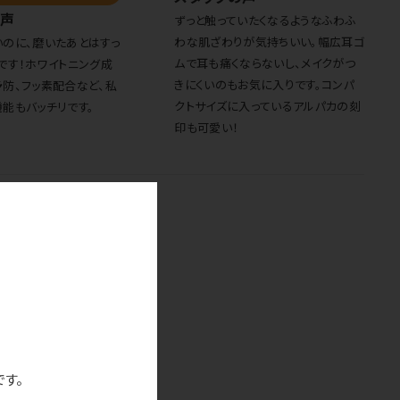
の声
ずっと触っていたくなるようなふわふ
わな肌ざわりが気持ちいい。幅広耳ゴ
のに、磨いたあとはすっ
ムで耳も痛くならないし、メイクがつ
です！ホワイトニング成
きにくいのもお気に入りです。コンパ
防、フッ素配合など、私
クトサイズに入っているアルパカの刻
能もバッチリです。
印も可愛い！
です。