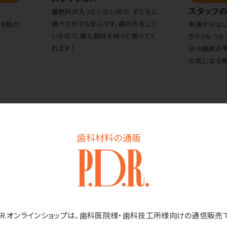
スタッフ
着色料が入っていないので、子どもに
食べさせても安心です。歯の形をして
手を動か
刺激が少ない
いるので、娘も興味を持って食べてく
きりツルツル
れます！
分や歯周炎予
の気になる機
１０位
歯科材料の通販
D.R.オンラインショップは、歯科医院様・歯科技工所様向けの通信販売