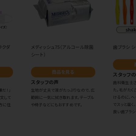
ラクダ
メディッシュ75（アルコール除菌
歯ブラシ シ
シート）
商品を見る
スタッフ
スタッフの声
歯科衛生士
た。毛がたく
嫌だ！」
生地が丈夫で液がたっぷりなので、広
けるのに、ヘ
注文して
範囲に一気に拭き取れます。テーブル
でスッと届く
方に住
や椅子などにもおすすめです。
良い歯ブラシ