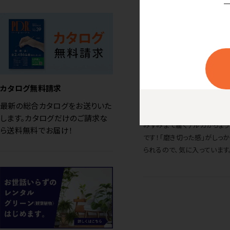
歯ブラシ アルカ トルネ
商品を見る
スタッフの声
カタログ無料請求
ゆっくり磨く派（長い時は10
最新の総合カタログをお送りいた
きます）の僕には、ヘッドが小
します。カタログだけのご請求な
みずみまで届くアルカがちょ
ら送料無料でお届け！
です！「磨き切った感」がしっ
られるので、気に入っています