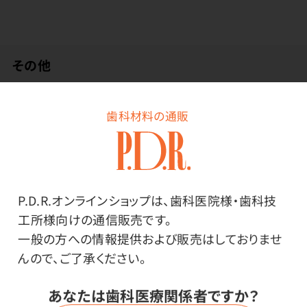
その他
●日本製
歯科材料の通販
●材質／柄:ポリプロピレン 毛:飽和ポリエステル樹脂
（PBT）
※実用新案登録第3143239号
●全長／162mm ●単品重量／8.6g ●耐熱温度／
P.D.R.オンラインショップは、歯科医院様・歯科技
80℃ ●タフト（毛束）／22
工所様向けの通信販売です。
一般の方への情報提供および販売はしておりませ
使用上の注意
んので、ご了承ください。
あなたは歯科医療関係者ですか？
※1本入はパッケージデザインが旧仕様の場合がありま