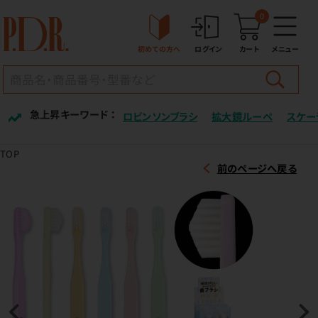
0
初めての方へ
ログイン
カート
メニュー
急上昇キーワード ：
ロビンソンブラシ
拡大鏡ルーペ
スケー
TOP
前のページへ戻る