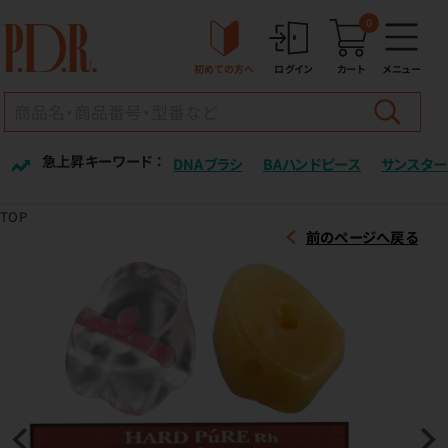
0
初めての方へ
ログイン
カート
メニュー
急上昇キーワード ：
DNAブラシ
BAハンドピース
サンスター
TOP
前のページへ戻る