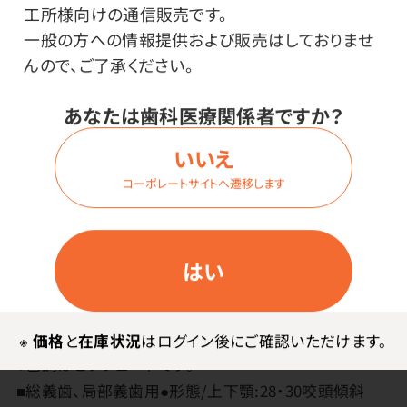
工所様向けの通信販売です。
一般の方への情報提供および販売はしておりませ
んので、ご了承ください。
あなたは歯科医療関係者ですか？
いいえ
メーカー・ブランド
コーポレートサイトへ遷移します
クエスト
はい
その他
●フィリピン製
※
価格
と
在庫状況
はログイン後にご確認いただけます。
※色調はビタシェードです。
■総義歯、局部義歯用●形態/上下顎:28・30咬頭傾斜