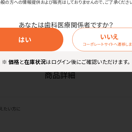
一般の方への情報提供および販売はしておりませんので、ご了承ください
NT3下顎／色
価格はログイン後表
あなたは歯科医療関係者ですか？
調A3（1組入）
いいえ
はい
コーポレートサイトへ遷移し
※
価格
と
在庫状況
はログイン後にご確認いただけます。
商品詳細
えたい方に