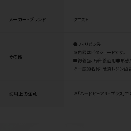
メーカー・ブランド
クエスト
●フィリピン製
※色調はビタシェードです。
その他
■総義歯、局部義歯用●形態/上下
※一般的名称：硬質レジン歯 認証番
使用上の注意
※「ハードピュアRHプラス」で