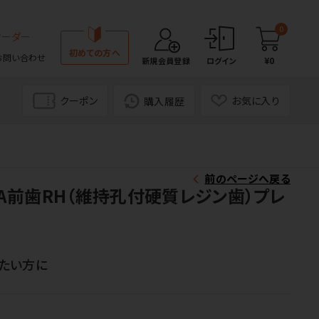
0
オーダー
初めての方へ
お問い合わせ
¥0
新規会員登録
ログイン
クーポン
お気に入り
購入履歴
前のページへ戻る
A前歯RH（維持孔付硬質レジン歯）プレ
たい方に