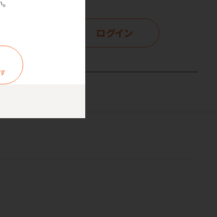
。
ログイン
示
ます