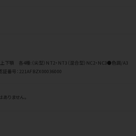
顎 各4種:（尖型）NT2・NT3（混合型）NC2・NC3●色調/A3
号：221AFBZX00036000
はありません。