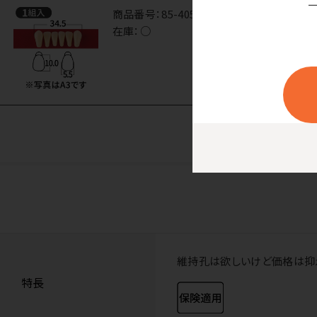
商品番号：
85-4059
在庫：
○
維持孔は欲しいけど価格は抑
特長