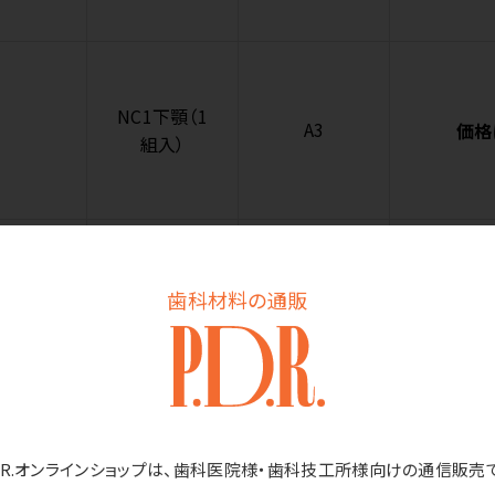
NC1下顎（1
A3
価格
組入）
NC1下顎（1
歯科材料の通販
A3.5
価格
組入）
D.R.オンラインショップは、歯科医院様・歯科技工所様向けの通信販売
NC2上顎（1
A2
価格