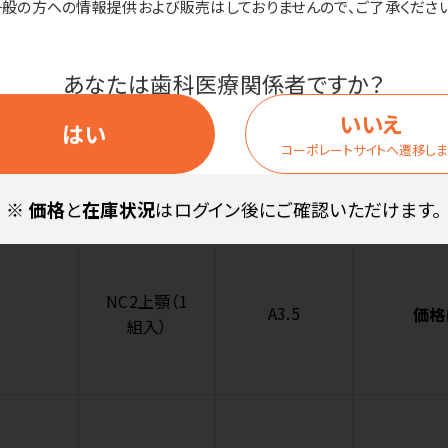
組入）
一般の方への情報提供および販売はしておりませんので、ご了承ください
あなたは歯科医療関係者ですか？
いいえ
はい
NC2上顎（1
コーポレートサイトへ遷移し
A3
価格
組入）
※
価格
と
在庫状況
はログイン後にご確認いただけます。
NC2上顎（1
A3.5
価格
組入）