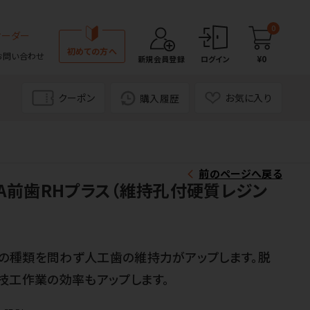
0
オーダー
初めての方へ
お問い合わせ
¥0
新規会員登録
ログイン
クーポン
お気に入り
購入履歴
前のページへ戻る
A前歯RHプラス（維持孔付硬質レジン
の種類を問わず人工歯の維持力がアップします。脱
技工作業の効率もアップします。