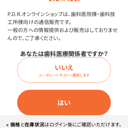
商品詳細
P.D.R.オンラインショップは、歯科医院様・歯科技
工所様向けの通信販売です。
一般の方への情報提供および販売はしておりませ
特長
んので、ご了承ください。
使いやすい！イルカカラーの入れ歯専用ブラシ。
あなたは歯科医療関係者ですか？
いいえ
コーポレートサイトへ遷移します
はい
その他
●中国製
※
価格
と
在庫状況
はログイン後にご確認いただけます。
●材質／ハンドル：ポリプロピレン 毛：ナイロン