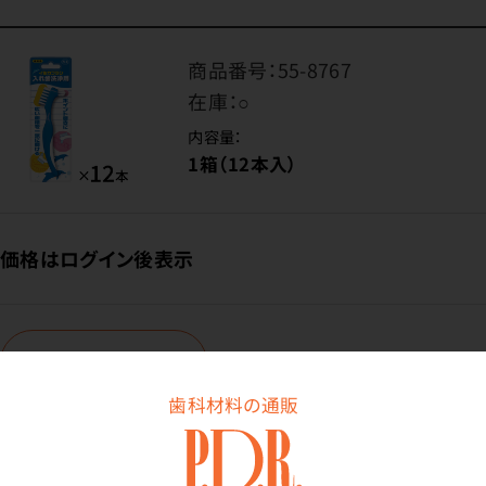
商品番号：
55-8767
在庫：
○
内容量：
1箱（12本入）
価格はログイン後表示
ログイン
歯科材料の通販