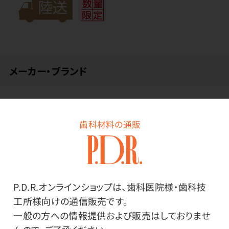
メーカー・ブランド
生活の木
歯科材料の通販
その他
●成分／エタノール、シクロペンタシロキサン、メトキシ
P.D.R.オンラインショップは、歯科医院様・歯科技
ケイヒ酸エチルヘキシル、ホモサレート、セバシン酸ジエ
工所様向けの通信販売です。
チルヘキシル、アジピン酸ジイソプロピル、ジエチルアミ
一般の方への情報提供および販売はしておりませ
ノヒドロキシベンゾイル安息香酸ヘキシル、サリチル酸