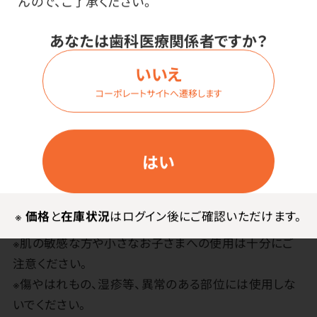
んので、ご了承ください。
エチルヘキシル、香料、水、BG、ゲンチアナ根エキス、ユ
ーカリ葉エキス、アロエベラ葉エキス、チャ葉エキス、ライ
あなたは歯科医療関係者ですか？
ム果皮油、パチョリ葉油、シロバナインドソケイ花油、プ
ルット葉油、ショウズク種子油、DPG、エチルヘキシルト
いいえ
リアゾン、(アクリレーツ／ジメチコン)コポリマー、トコフ
コーポレートサイトへ遷移します
ェロール
使用上の注意
はい
※すべての方に刺激が起こらないというわけではありま
※
価格
と
在庫状況
はログイン後にご確認いただけます。
せん。
※肌の敏感な方や小さなお子さまへの使用は十分にご
注意ください。
※傷やはれもの、湿疹等、異常のある部位には使用しな
いでください。