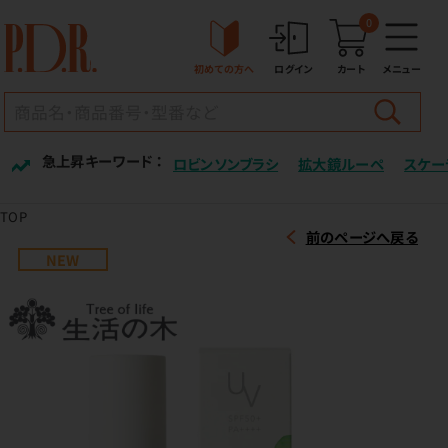
0
初めての方へ
ログイン
カート
メニュー
急上昇キーワード ：
ロビンソンブラシ
拡大鏡ルーペ
スケー
TOP
前のページへ戻る
NEW