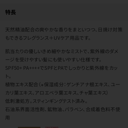
特長
天然精油配合の爽やかな香りをまといつつ、日焼け対策
もできるフレグランス＋UVケア用品です。
肌当たりの優しいきめ細やかなミストで、紫外線のダメ
ージを受けやすい髪にも使いやすい仕様です。
SPF50+ PA++++でSPFとPAでしっかりと紫外線をカッ
ト。
植物エキス配合（※保湿成分：ゲンチアナ根エキス、ユー
カリ葉エキス、アロエベラ葉エキス、チャ葉エキス）
低刺激処方。スティンギングテスト済み。
石油系界面活性剤、鉱物油、パラベン、合成着色料不使
用