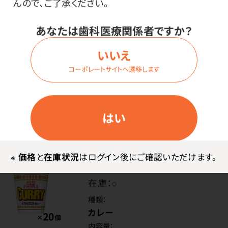
んので、ご了承ください。
シーフード
内容量：
あなたは歯科医療関係者ですか？
1箱（20個入）
いいえ
コーポレートサイトへ遷移します
価格はログイン後表示
はい
ログイン
※
価格
と
在庫状況
はログイン後にご確認いただけます。
商品番号：
95-2616
在庫：
○
種類：
カレー
内容量：