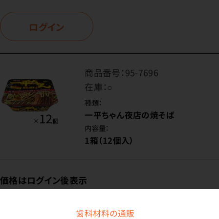
ログイン
商品番号：
95-7696
在庫：
○
種類：
一平ちゃん夜店の焼そば
内容量：
1箱（12個入）
価格はログイン後表示
歯科材料の通販