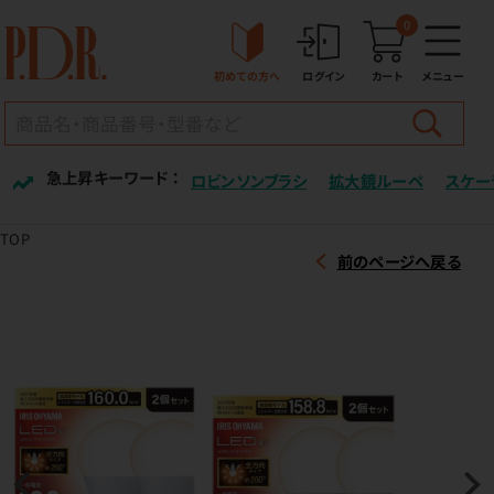
0
初めての方へ
ログイン
カート
メニュー
急上昇キーワード ：
ロビンソンブラシ
拡大鏡ルーペ
スケー
TOP
前のページへ戻る