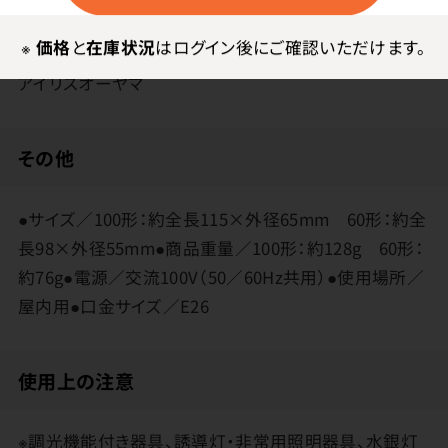
メーカー・ブランド
※
価格
と
在庫状況
はログイン後にご確認いただけます。
アイリスオーヤマ
その他
●サイズ／100形：約全長115×外径65mm 60形：約全
長98×外径55mm●商品重量／100形：約128g 60形：
約76g●電源／交流100V（50／60Hz共用）●使用場所／
屋内用●口金サイズ／E26
使用上の注意
※調光機能付き器具、誘導灯・非常用照明器具、水銀灯