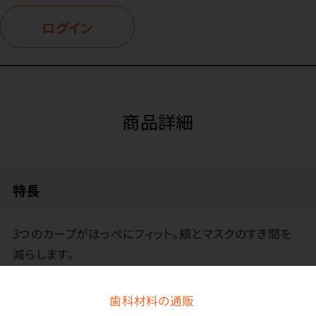
ログイン
商品詳細
特長
3つのカーブがほっぺにフィット。頬とマスクのすき間を
減らします。
アルミノーズピースと3つのカーブ加工でフィット感アッ
歯科材料の通販
プ。