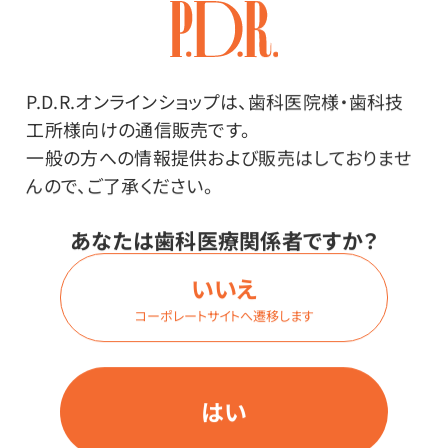
P.D.R.オンラインショップは、歯科医院様・歯科技
工所様向けの通信販売です。
一般の方への情報提供および販売はしておりませ
その他
んので、ご了承ください。
●中国製
あなたは歯科医療関係者ですか？
●ゴム：超幅広平ゴムノンラテックス・ゴム肌側●ノーズピ
いいえ
ース：アルミ
●フリーサイズ：大容量ケースサイズ／縦55.0×横
コーポレートサイトへ遷移します
22.0×高さ21.0cm 小箱サイズ／縦10.5×横19.5×高
さ10.0cm
●コンパクトサイズ：大容量ケースサイズ／縦50.0×横
はい
22.0×高さ20.0cm 小箱サイズ／縦9.5×横18.0×高