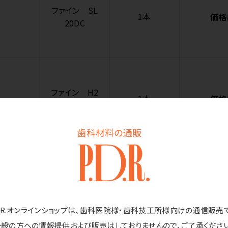
ファイン SL
1本
価格
20DC
ファイン H2
1本
価格
DC
歯科材料の通販
ファイン H8
1本
価格
DC
D.R.オンラインショップは、歯科医院様・歯科技工所様向けの通信販売
一般の方への情報提供および販売はしておりませんので、ご了承ください