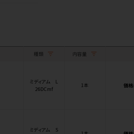
種類
内容量
ミディアム L
1本
価格
26DCmf
ミディアム S
1本
価格