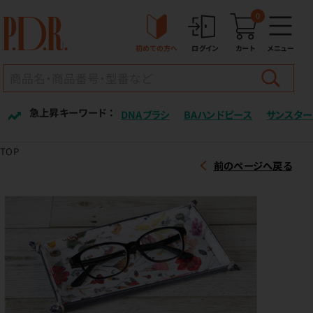
0
初めての方へ
ログイン
カート
メニュー
急上昇キーワード ：
DNAブラシ
BAハンドピース
サンスター
TOP
前のページへ戻る