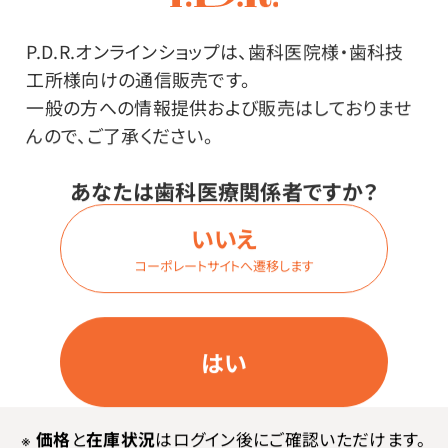
商品詳細
P.D.R.オンラインショップは、歯科医院様・歯科技
工所様向けの通信販売です。
一般の方への情報提供および販売はしておりませ
その他
んので、ご了承ください。
【セット内容】本体×1個、抗菌加工シール×2枚
あなたは歯科医療関係者ですか？
●日本製
いいえ
●材質／塩化ビニル樹脂（抗菌加工）、コットン
コーポレートサイトへ遷移します
●サイズ／縦12.5×横21.0×高さ1.6cm
●「抗菌加工」のシールが２枚同封されます。
はい
使用上の注意
※柄の位置は商品によって異なります。
※
価格
と
在庫状況
はログイン後にご確認いただけます。