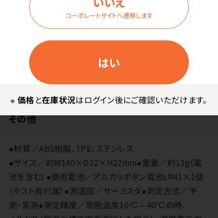
いいえ
コーポレートサイトへ遷移します
メーカー・ブランド
はい
ドリテック
※
価格
と
在庫状況
はログイン後にご確認いただけます。
その他
●材質／ABS樹脂、TPE、ステンレス
●サイズ／約W140×D12×H22mm●重量／約13g（電
池を含む）●使用電池／アルカリボタン電池LR41×1個
（テスト用付属）●測温部／サーミスタ●測定方式／予
測・実測●測定精度／周囲温度10℃～40℃の時、