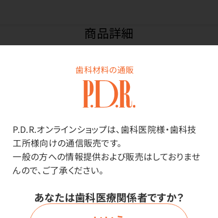
商品詳細
歯科材料の通販
特長
ちいかわデザインのかわいい体温計。約15秒で、すばやく
予測検温。
P.D.R.オンラインショップは、歯科医院様・歯科技
工所様向けの通信販売です。
先端は柔らかく曲がるため脇にフィットします。
一般の方への情報提供および販売はしておりませ
先端は菌の増殖を抑える抗菌仕様で衛生的。
んので、ご了承ください。
約12分後に自動で電源が切れます。
あなたは歯科医療関係者ですか？