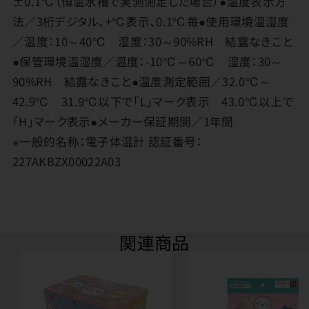
±0.1℃（恒温水槽で実測測定した場合）●温度表示方
法／3桁デジタル、+℃表示、0.1℃毎●使用環境温湿度
／温度：10～40℃ 湿度：30～90%RH 結露なきこと
●保管環境温湿度／温度：‐10℃～60℃ 湿度：30～
90%RH 結露なきこと●温度測定範囲／32.0℃～
42.9℃ 31.9℃以下で「L」マーク表示 43.0℃以上で
「H」マーク表示●メーカー保証期間／1年間
※一般的名称：電子体温計 認証番号：
227AKBZX00022A03
関連商品