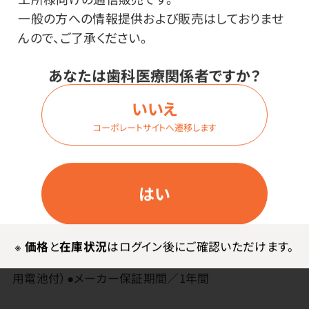
一般の方への情報提供および販売はしておりませ
ドリテック
んので、ご了承ください。
あなたは歯科医療関係者ですか？
その他
いいえ
●中国製
コーポレートサイトへ遷移します
●材質／ABS樹脂
●サイズ／約W55×D22×H53mm●表示範囲／温
度：-10.0～50.0℃ 湿度：10～99％●精度／【温度】0.0
はい
～40.0℃：±1℃、-10.0～-0.1℃・40.1～50.0℃：
±2℃ 【湿度】50～80％：±5％、20～49％・81～
95％：±10％※精度範囲外の湿度は目安です。●測定間
※
価格
と
在庫状況
はログイン後にご確認いただけます。
隔／約10秒●使用電池／単4形乾電池×1個（動作確認
用電池付）●メーカー保証期間／1年間