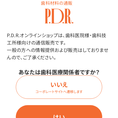
歯科材料の通販
商品番号：
23-7599
在庫：
○
種類：
350 ミドル L 9025
P.D.R.オンラインショップは、歯科医院様・歯科技
内容量：
工所様向けの通信販売です。
1個
一般の方への情報提供および販売はしておりませ
んので、ご了承ください。
価格はログイン後表示
あなたは歯科医療関係者ですか？
いいえ
コーポレートサイトへ遷移します
ログイン
はい