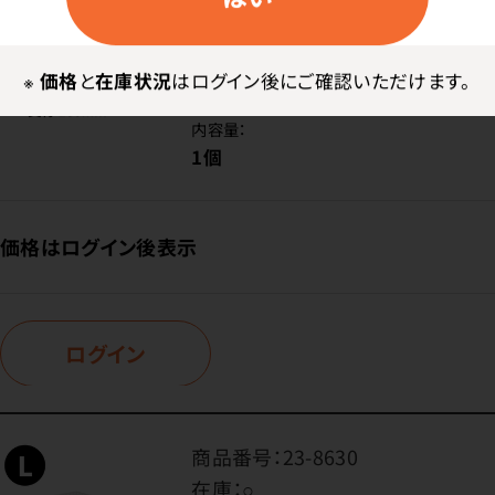
商品番号：
23-8756
在庫：
○
種類：
※
価格
と
在庫状況
はログイン後にご確認いただけます。
280 ワイド M 9026
内容量：
1個
価格はログイン後表示
ログイン
商品番号：
23-8630
在庫：
○