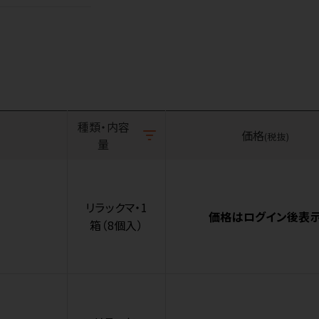
種類・内容
価格
(税抜)
量
リラックマ・1
価格はログイン後表
箱（8個入）