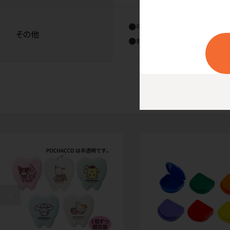
●中国製
その他
●材質／ポリプロピレン