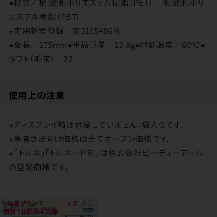
●材質／柄:飽和ポリエステル樹脂（PET） 毛:飽和ポリ
エステル樹脂（PBT）
※実用新案登録 第3185486号
●全長／175mm●単品重量／13.8g●耐熱温度／60℃●
タフト（毛束）／22
使用上の注意
※ディスプレイ箱は付属していません。袋入りです。
※患者さま向け価格は全てオープン価格です。
※「トルネ」「トルネード毛」は株式会社ピーディーアール
の登録商標です。