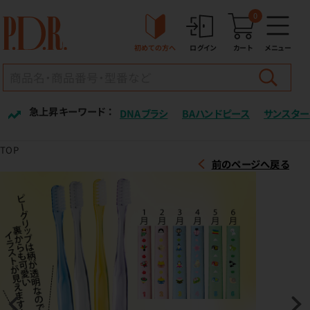
0
初めての方へ
ログイン
カート
メニュー
急上昇キーワード ：
DNAブラシ
BAハンドピース
サンスター
TOP
前のページへ戻る