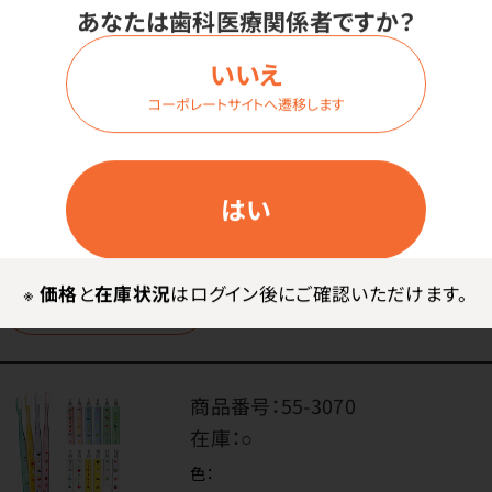
あなたは歯科医療関係者ですか？
色：
アソートC（12本入）
いいえ
毛の種類・かたさ：
コーポレートサイトへ遷移します
レギュラー・ソフト
価格はログイン後表示
はい
※
価格
と
在庫状況
はログイン後にご確認いただけます。
ログイン
商品番号：
55-3070
在庫：
○
色：