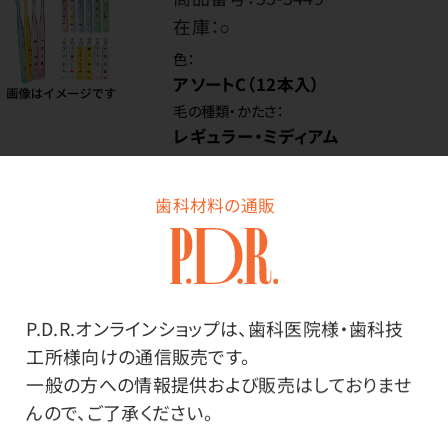
在庫：
○
色：
アソートC（12本入）
毛の種類・かたさ：
レギュラー・ミディアム
歯科材料の通販
価格はログイン後表示
ログイン
P.D.R.オンラインショップは、歯科医院様・歯科技
工所様向けの通信販売です。
一般の方への情報提供および販売はしておりませ
商品番号：
55-8066
んので、ご了承ください。
在庫：
○