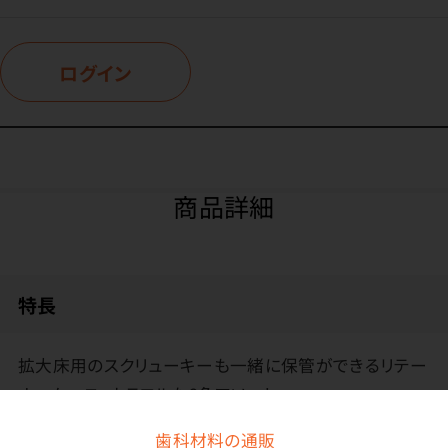
ログイン
商品詳細
特長
拡大床用のスクリューキーも一緒に保管ができるリテー
ナーケース。カラフルな6色アソート。
歯科材料の通販
上蓋に通気孔（2穴）付いています。