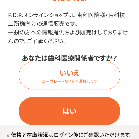
価格はログイン後表示
P.D.R.オンラインショップは、歯科医院様・歯科技
工所様向けの通信販売です。
一般の方への情報提供および販売はしておりませ
ログイン
んので、ご了承ください。
あなたは歯科医療関係者ですか？
いいえ
商品詳細
コーポレートサイトへ遷移します
特長
はい
ポケットサイズでどこにでも気軽に持ち運べるシリコー
ン氷のう。長時間保冷できる冷たさキープホルダー（真
※
価格
と
在庫状況
はログイン後にご確認いただけます。