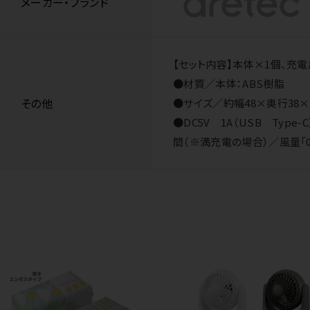
メーカー・ブランド
【セット内容】本体×1個、充電用
●材質／本体：ABS樹脂
その他
●サイズ／約幅48×奥行38×
●DC5V 1A（USB Typ
間（※満充電の場合）／風量「01