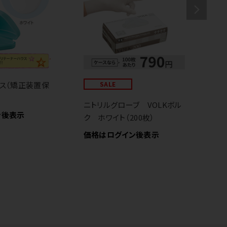
ス（矯正装置保
SALE
ピ
ク
ニトリルグローブ VOLKボル
う
ン後表示
ク ホワイト（200枚）
価
価格はログイン後表示