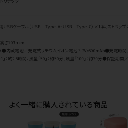
ドリテック
USBケーブル（USB Type-AｰUSB Type-C）×1本、ストラップ
高さ103ｍm
e-C）●内蔵電池／充電式リチウムイオン電池 3.7V/600mAh●充
」：約2.5時間、風量「50」：約50分、風量「100」：約30分●保証期間
よく一緒に購入されている商品