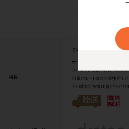
てのひらサイズで超軽量コンパ
本体重量60g！ゴルフや街歩
ストラップが取り付けられます
特長
風量は1～100まで調整ができ
1％単位で充電残量がわかりま