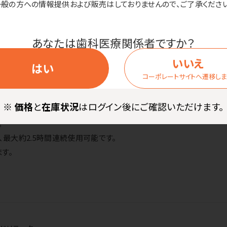
一般の方への情報提供および販売はしておりませんので、ご了承ください
商品詳細
あなたは歯科医療関係者ですか？
いいえ
はい
コーポレートサイトへ遷移し
クト！カバンに入れておくのにピッタリです。小さいのにパワフルです。
※
価格
と
在庫状況
はログイン後にご確認いただけます。
きの際も邪魔にならないサイズで、小さなバッグにも入れられます。
。
、最大約2.5時間連続使用可能です。
す。