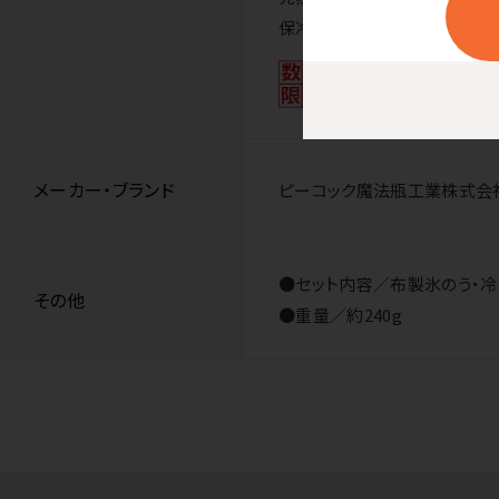
保冷状態を継続させる冷たさキ
メーカー・ブランド
ピーコック魔法瓶工業株式会
●セット内容／布製氷のう・
その他
●重量／約240g