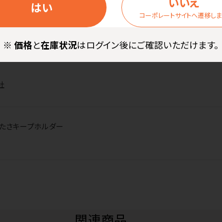
いいえ
はい
ープホルダーは、500mLロング缶用の保冷缶ホルダーとしてもお使
コーポレートサイトへ遷移し
※
価格
と
在庫状況
はログイン後にご確認いただけます。
社
冷たさキープホルダー
関連商品