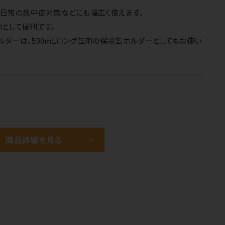
や日常の熱中症対策などにも幅広く使えます。
として便利です。
ダーは、500mLロング缶用の保冷缶ホルダーとしてもお使い
商品詳細を見る