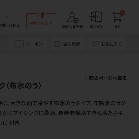
0
オーダー
初めての方へ
お問い合わせ
¥0
新規会員登録
ログイン
クーポン
お気に入り
購入履歴
前のページへ戻る
ク（布氷のう）
時に。大きな面で冷やす布氷のうタイプ。布製氷のうが
対策からアイシングに最適。長時間保冷できる冷たさキ
ル）付き。