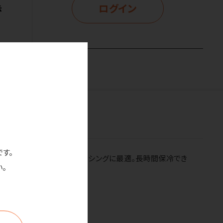
ログイン
示
です。
フィット。 熱中対策からアイシングに最適。長時間保冷でき
。