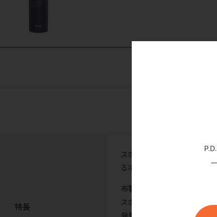
P.
スポーツ時のアイシングや発熱
る冷たさキープホルダー（真空
布製氷のうで広い範囲を冷や
スポーツシーンはもちろん、
特長
発熱時のホームケアに！熱さま