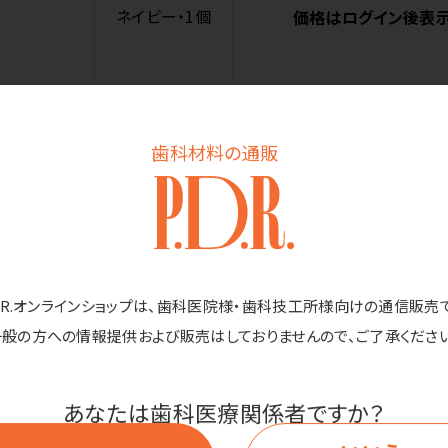
ネイビー・1個
価格はログイン後表
歯科材料の通販
商品詳細
D.R.オンラインショップは、歯科医院様・歯科技工所様向けの通信販売
時に。大きな面で冷やす布氷のうタイプ。布製氷のうが身体にしっかり
一般の方への情報提供および販売はしておりませんので、ご了承ください
断熱構造ボトル）付き。
せる。
あなたは歯科医療関係者ですか？
通勤通学や日常の熱中症対策などにも幅広く使えます。
しの補助として便利です。